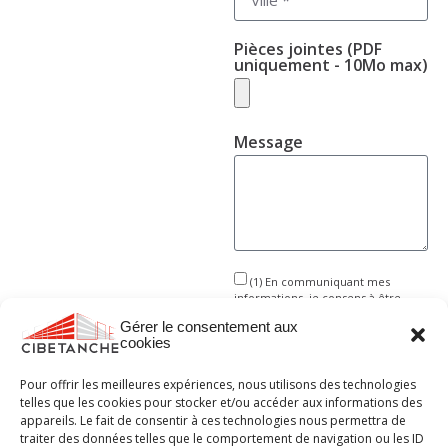
Pièces jointes (PDF
uniquement - 10Mo max)
Message
(1) En communiquant mes
informations, je consens à être
recontacté(e) par voie électronique
Gérer le consentement aux
ou téléphonique. Ces données
cookies
seront conservées conformément
à la politique RGPD afin de pouvoir
donner suite à ma demande. Je
Pour offrir les meilleures expériences, nous utilisons des technologies
dispose d’un droit d’accès, de
telles que les cookies pour stocker et/ou accéder aux informations des
modification, de rectification,
appareils. Le fait de consentir à ces technologies nous permettra de
d’opposition et de portabilité sur les
traiter des données telles que le comportement de navigation ou les ID
données me concernant.
En savoir