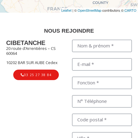
Leaflet
| ©
OpenStreetMap
contributors ©
CARTO
NOUS REJOINDRE
CIBETANCHE
20 route d’Arrentières – CS
60064
10202 BAR SUR AUBE Cedex
03 25 27 38 84